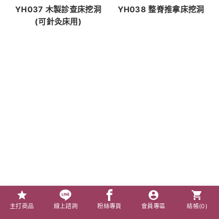
YH037 木製診查床挖洞
YH038 整脊推拿床挖洞
(可針灸床用)
主打商品
線上諮詢
粉絲專頁
會員專區
結帳(
0
)