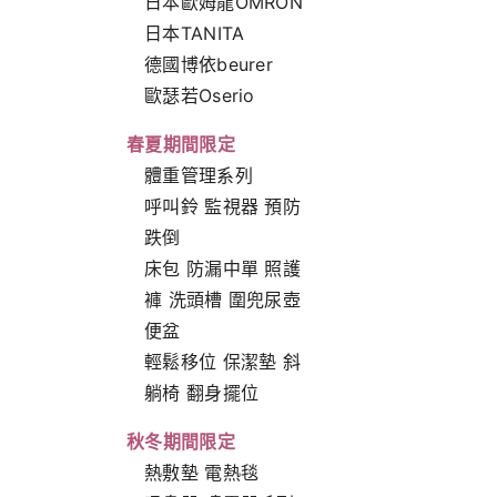
日本歐姆龍OMRON
日本TANITA
德國博依beurer
歐瑟若Oserio
春夏期間限定
體重管理系列
呼叫鈴 監視器 預防
跌倒
床包 防漏中單 照護
褲 洗頭槽 圍兜尿壺
便盆
輕鬆移位 保潔墊 斜
躺椅 翻身擺位
秋冬期間限定
熱敷墊 電熱毯