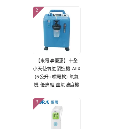
2
【來電享優惠】十全
小天使氧氣製造機 AⅡX
(5公升+噴霧款) 氧氣
機 優惠組 血氧濃度機
3