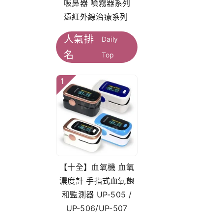
吸鼻器 噴霧器系列
遠紅外線治療系列
人氣排
Daily
名
Top
1
【十全】血氧機 血氧
濃度計 手指式血氧飽
和監測器 UP-505 /
UP-506/UP-507