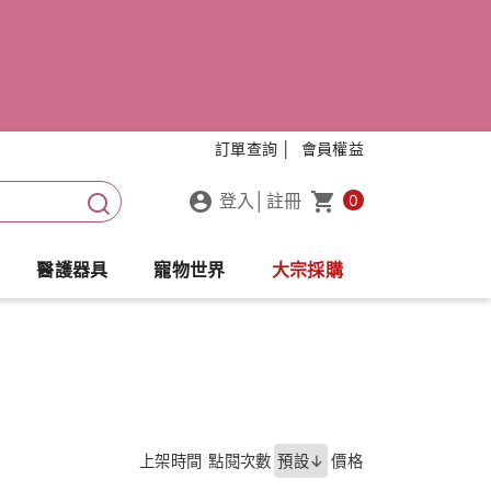
訂單查詢 │
會員權益
登入
│
註冊
0
醫護器具
寵物世界
大宗採購
上架時間
點閱次數
預設↓
價格