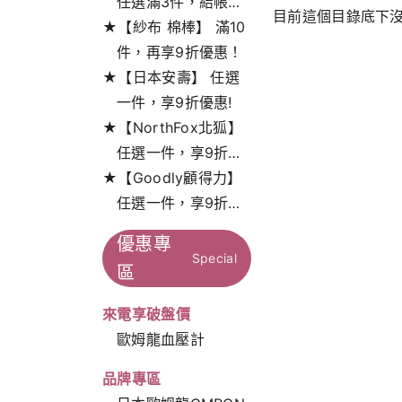
任選滿3件，結帳打
目前這個目錄底下
★【紗布 棉棒】 滿10
9折!
件，再享9折優惠！
★【日本安壽】 任選
一件，享9折優惠!
★【NorthFox北狐】
任選一件，享9折特
★【Goodly顧得力】
惠！
任選一件，享9折特
惠！
優惠專
Special
區
來電享破盤價
歐姆龍血壓計
品牌專區