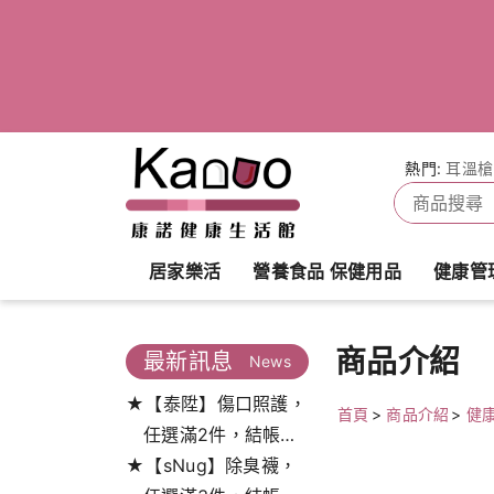
熱門:
耳溫槍
居家樂活
營養食品 保健用品
健康管
商品介紹
最新訊息
News
★【泰陞】傷口照護，
首頁
>
商品介紹
>
健
任選滿2件，結帳打
★【sNug】除臭襪，
9.5折!