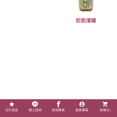
即飲灌罐
主打商品
線上諮詢
粉絲專頁
會員專區
結帳(
0
)