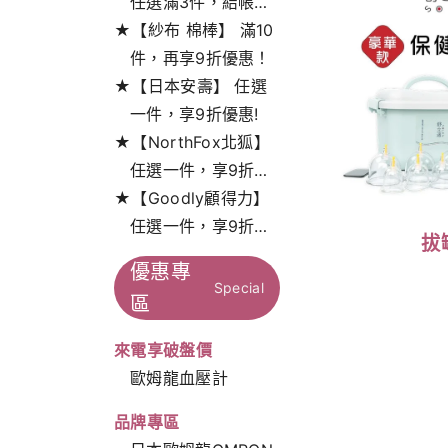
任選滿3件，結帳打
★【紗布 棉棒】 滿10
9折!
件，再享9折優惠！
★【日本安壽】 任選
一件，享9折優惠!
★【NorthFox北狐】
任選一件，享9折特
★【Goodly顧得力】
惠！
任選一件，享9折特
拔
惠！
優惠專
Special
區
來電享破盤價
歐姆龍血壓計
品牌專區