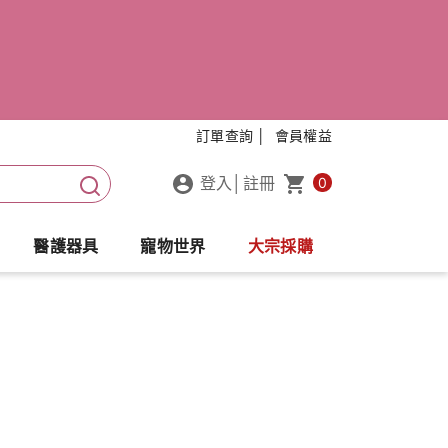
訂單查詢 │
會員權益
登入
│
註冊
0
醫護器具
寵物世界
大宗採購