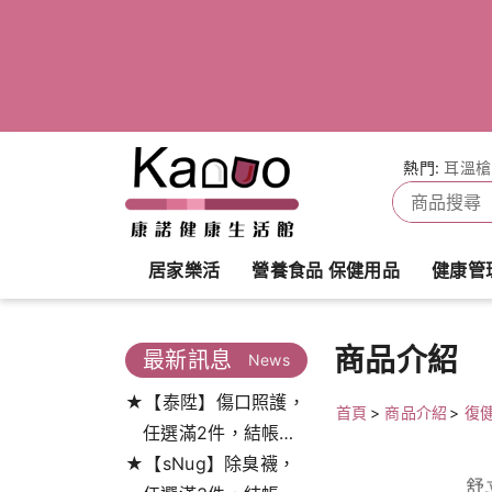
熱門:
耳溫槍
居家樂活
營養食品 保健用品
健康管
商品介紹
最新訊息
News
★【泰陞】傷口照護，
首頁
>
商品介紹
>
復
任選滿2件，結帳打
★【sNug】除臭襪，
9.5折!