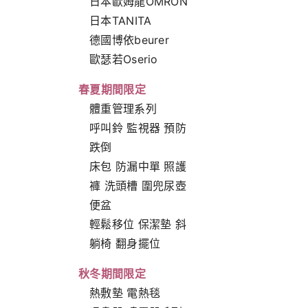
日本歐姆龍OMRON
日本TANITA
德國博依beurer
歐瑟若Oserio
春夏期間限定
體重管理系列
呼叫鈴 監視器 預防
跌倒
床包 防漏中單 照護
褲 洗頭槽 圍兜尿壺
便盆
輕鬆移位 保潔墊 斜
躺椅 翻身擺位
秋冬期間限定
熱敷墊 電熱毯