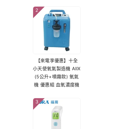
2
【來電享優惠】十全
小天使氧氣製造機 AⅡX
(5公升+噴霧款) 氧氣
機 優惠組 血氧濃度機
3