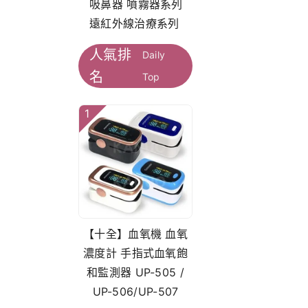
吸鼻器 噴霧器系列
遠紅外線治療系列
人氣排
Daily
名
Top
1
【十全】血氧機 血氧
濃度計 手指式血氧飽
和監測器 UP-505 /
UP-506/UP-507