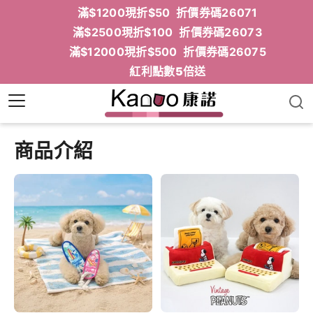
滿$1200現折$50 折價券碼26071
滿$2500現折$100 折價券碼26073
滿$12000現折$500 折價券碼26075
紅利點數5倍送
商品介紹