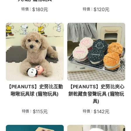
$
180
元
$
120
元
特價：
特價：
【PEANUTS】史努比互動
【PEANUTS】史努比夾心
啾啾玩具球 (寵物玩具)
餅乾藏食發聲玩具 (寵物玩
具)
$
115
元
$
142
元
特價：
特價：