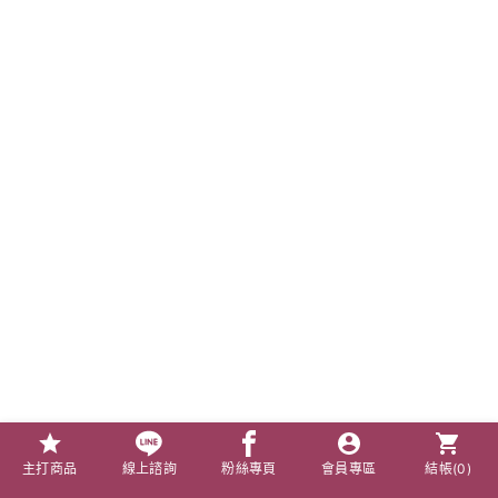
主打商品
線上諮詢
粉絲專頁
會員專區
結帳(
0
)