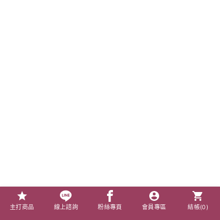
主打商品
線上諮詢
粉絲專頁
會員專區
結帳(
0
)