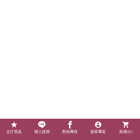
主打商品
線上諮詢
粉絲專頁
會員專區
結帳(
0
)