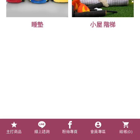
睡墊
小屋 階梯
主打商品
線上諮詢
粉絲專頁
會員專區
結帳(
0
)