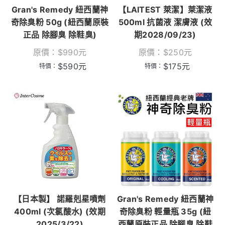
Gran's Remedy 紐西蘭神
【LAITEST 萊潔】萊潔液
奇除臭粉 50g (紐西蘭原裝
500ml 抗菌液 潔膚液 (效
正品 除腳臭 除鞋臭)
期2028/09/23)
原價：
$
990
元
原價：
$
250
元
$
590
元
$
175
元
特價：
特價：
【日本製】 諾羅剋星噴劑
Gran's Remedy 紐西蘭神
400ml (次氯酸水) (效期
奇除臭粉 輕量瓶 35g (紐
2025/3/22)
西蘭原裝正品 除腳臭 除鞋