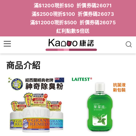
滿$1200現折$50 折價券碼26071
滿$2500現折$100 折價券碼26073
滿$12000現折$500 折價券碼26075
紅利點數5倍送
商品介紹