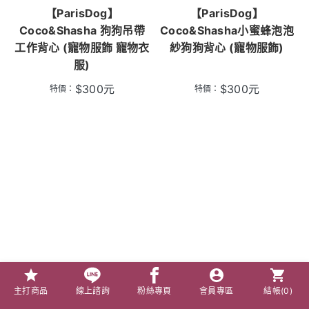
【ParisDog】
【ParisDog】
Coco&Shasha 狗狗吊帶
Coco&Shasha小蜜蜂泡泡
工作背心 (寵物服飾 寵物衣
紗狗狗背心 (寵物服飾)
服)
$
300
元
$
300
元
特價：
特價：
主打商品
線上諮詢
粉絲專頁
會員專區
結帳(
0
)