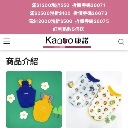
滿$1200現折$50 折價券碼26071
滿$2500現折$100 折價券碼26073
滿$12000現折$500 折價券碼26075
紅利點數5倍送
商品介紹