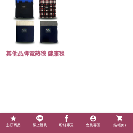
其他品牌電熱毯 健康毯
主打商品
線上諮詢
粉絲專頁
會員專區
結帳(
0
)