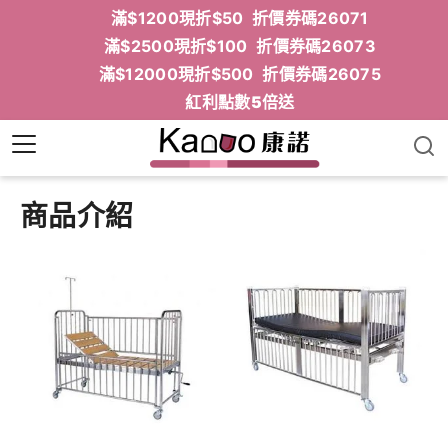
滿$1200現折$50 折價券碼26071
滿$2500現折$100 折價券碼26073
滿$12000現折$500 折價券碼26075
紅利點數5倍送
商品介紹