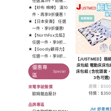
任選滿3件，結帳打
★【紗布 棉棒】 滿10
9折!
件，再享9折優惠！
★【日本安壽】 任選
一件，享9折優惠!
★【NorthFox北狐】
任選一件，享9折特
★【Goodly顧得力】
惠！
任選一件，享9折特
【JUSTMED】極
惠！
床包組 電動床床包
優惠專
床包組 (含枕頭套
Special
區
3色可選)
原價：
$
500
來電享破盤價
特價：
$
350
歐姆龍血壓計
品牌專區