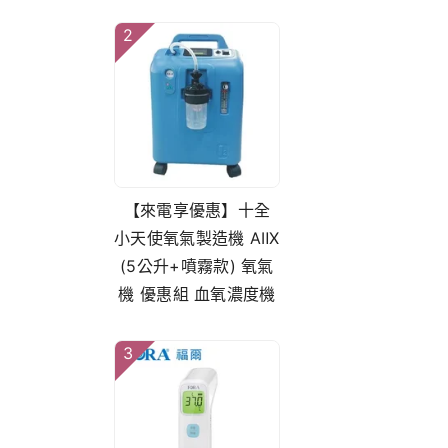
2
【來電享優惠】十全
小天使氧氣製造機 AⅡX
(5公升+噴霧款) 氧氣
機 優惠組 血氧濃度機
3