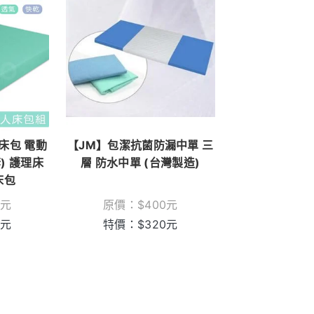
床包 電動
【JM】包潔抗菌防漏中單 三
) 護理床
層 防水中單 (台灣製造)
床包
元
原價：
$
400
元
元
特價：
$
320
元