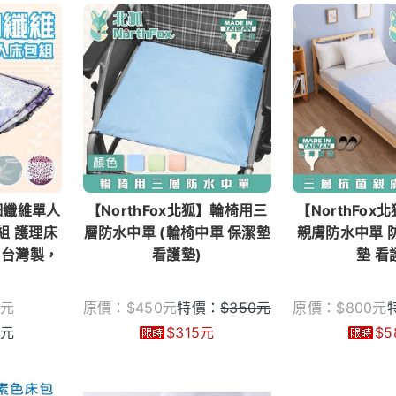
細纖維單人
【NorthFox北狐】輪椅用三
【NorthFo
組 護理床
層防水中單 (輪椅中單 保潔墊
親膚防水中單 
，台灣製，
看護墊)
墊 看
元
原價：
$
450
元
特價：
$
350
元
原價：
$
800
元
元
$
315
元
$
5