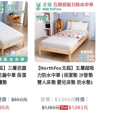
x北狐】三層抗菌
【NorthFox北狐】五層超吸
防漏中單 保潔
力防水中單 (保潔墊 沙發墊
護墊
雙人床墊 嬰兒床墊 防水墊)
特價：
$
650
元
原價：
$
3,000
元
特價：
85
元
$
1,180
元
$
1,062
元