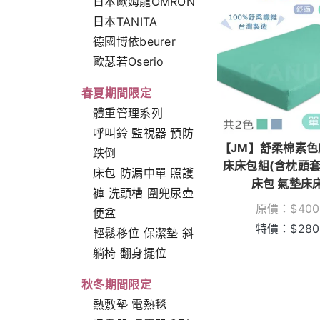
日本歐姆龍OMRON
日本TANITA
德國博依beurer
歐瑟若Oserio
春夏期間限定
體重管理系列
呼叫鈴 監視器 預防
【JM】舒柔棉素色
跌倒
床床包組(含枕頭套
床包 防漏中單 照護
床包 氣墊床
褲 洗頭槽 圍兜尿壺
原價：
$
400
便盆
特價：
$
280
輕鬆移位 保潔墊 斜
躺椅 翻身擺位
秋冬期間限定
熱敷墊 電熱毯