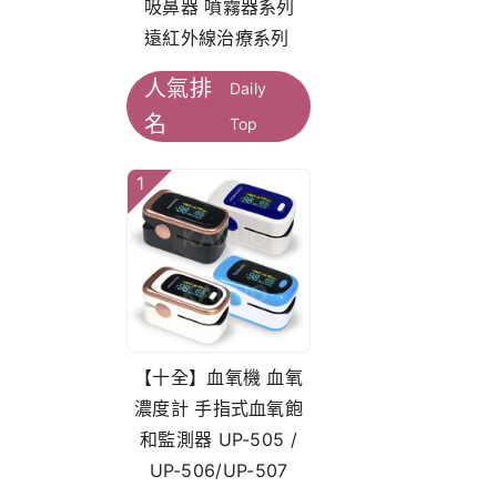
吸鼻器 噴霧器系列
遠紅外線治療系列
人氣排
Daily
名
Top
1
【十全】血氧機 血氧
濃度計 手指式血氧飽
和監測器 UP-505 /
UP-506/UP-507