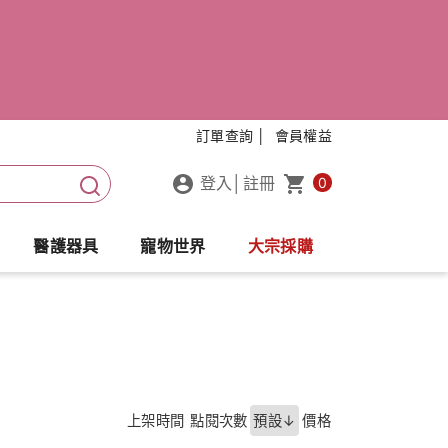
訂單查詢 │
會員權益
登入
│
註冊
0
醫護器具
寵物世界
大宗採購
上架時間
點閱次數
預設↓
價格