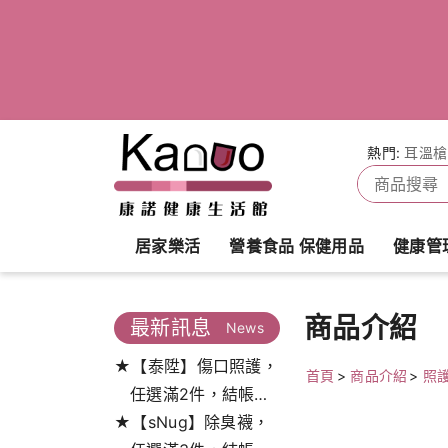
熱門:
耳溫槍
居家樂活
營養食品 保健用品
健康管
商品介紹
最新訊息
News
★【泰陞】傷口照護，
首頁
>
商品介紹
>
照
任選滿2件，結帳打
★【sNug】除臭襪，
9.5折!