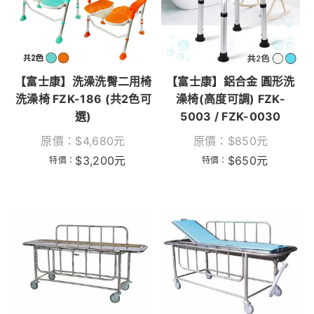
【富士康】洗澡洗臀二用椅
【富士康】鋁合金 圓形洗
洗澡椅 FZK-186 (共2色可
澡椅(高度可調) FZK-
選)
5003 / FZK-0030
原價：
$
4,680
元
原價：
$
850
元
$
3,200
元
$
650
元
特價：
特價：