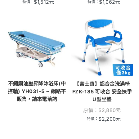
$
1,512
元
$
1,062
元
特價：
特價：
不鏽鋼油壓昇降沐浴床(中
【富士康】鋁合金洗澡椅
控輪) YH031-5 ~ 網路不
FZK-185 可收合 安全扶手
販售，請來電洽詢
U型坐墊
原價：
$
2,880
元
$
2,200
元
特價：