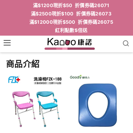
滿$1200現折$50 折價券碼26071
滿$2500現折$100 折價券碼26073
滿$12000現折$500 折價券碼26075
紅利點數5倍送
商品介紹