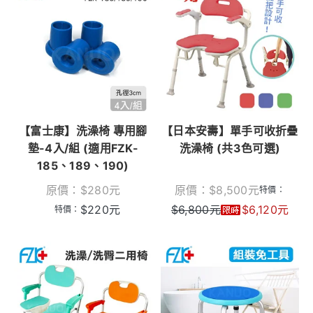
【富士康】洗澡椅 專用腳
【日本安壽】單手可收折疊
墊-4入/組 (適用FZK-
洗澡椅 (共3色可選)
185、189、190)
原價：
$
280
元
原價：
$
8,500
元
特價：
$
220
元
$
6,800
元
$
6,120
元
特價：