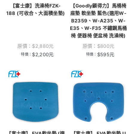
【富士康】洗澡椅FZK-
【Goodly顧得力】馬桶椅
188 (可收合、大面積坐墊)
座墊 軟坐墊 藍色(適用W-
B2359、W-A235、W-
E35、W-F35 不鏽鋼馬桶
椅 便器椅 便盆椅 洗澡椅)
原價：
$
2,880
元
原價：
$
800
元
$
2,200
元
$
595
元
特價：
特價：
【富士康】 EVA軟坐墊 (適
【富士康】 EVA軟坐墊 U