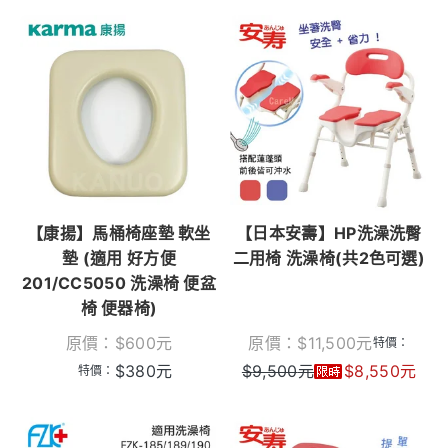
【康揚】馬桶椅座墊 軟坐
【日本安壽】HP洗澡洗臀
墊 (適用 好方便
二用椅 洗澡椅(共2色可選)
201/CC5050 洗澡椅 便盆
椅 便器椅)
原價：
$
600
元
原價：
$
11,500
元
特價：
$
380
元
$
9,500
元
$
8,550
元
特價：