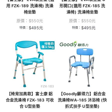
用 FZK-189 洗澡椅) 洗澡
形開口(適用 FZK-185 洗
椅坐墊
澡椅) 洗澡椅坐墊
原價：
$
550
元
原價：
$
550
元
$
495
元
$
495
元
特價：
特價：
【椅背加高款】富士康 鋁
【Goodly顧得力】鋁合金
合金洗澡椅 FZK-183 可收
洗澡椅WA-185 沐浴椅 (快
合 U型坐墊
拆式扶手 U型坐墊)