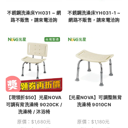
不銹鋼洗澡床YH031 ~ 網
不銹鋼洗澡床YH031-1 ~
路不販售，請來電洽詢
網路不販售，請來電洽詢
【現領折$50】光星NOVA
【光星NOVA】可調整無背
可調有背洗澡椅 9020CK /
洗澡椅 9010CN
洗澡椅 / 沐浴椅
原價：
$
1,680
元
原價：
$
1,180
元