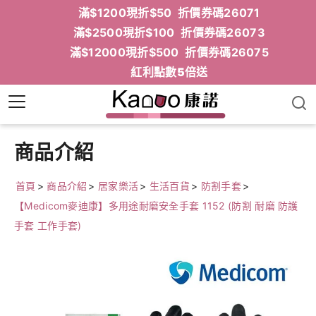
滿$1200現折$50 折價券碼26071
滿$2500現折$100 折價券碼26073
滿$12000現折$500 折價券碼26075
紅利點數5倍送
商品介紹
首頁
>
商品介紹
>
居家樂活
>
生活百貨
>
防割手套
>
【Medicom麥迪康】多用途耐磨安全手套 1152 (防割 耐磨 防護
手套 工作手套)