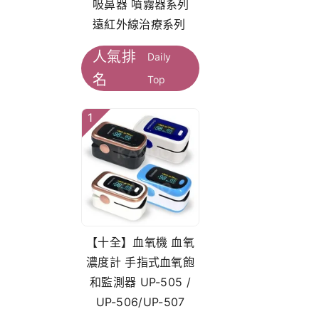
吸鼻器 噴霧器系列
遠紅外線治療系列
人氣排
Daily
名
Top
1
【十全】血氧機 血氧
濃度計 手指式血氧飽
和監測器 UP-505 /
UP-506/UP-507