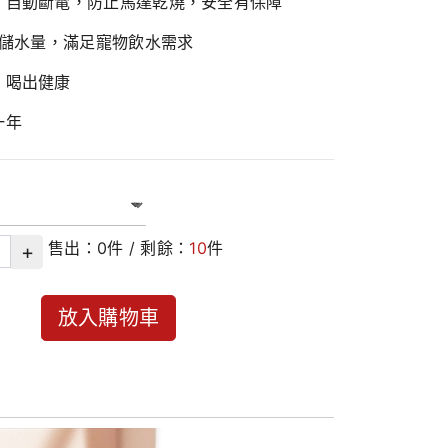
，自動斷電，防止馬達乾燒，安全有保障
大儲水量，滿足寵物飲水需求
，喝出健康
一年
售出：
0
件 / 剩餘：
10
件
+
放入購物車