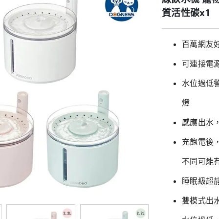
質活性碳x1
百萬網友
可連接電
水位過低
燈
感應出水
充飽電後
不同可能有
睡眠級超
雙模式出