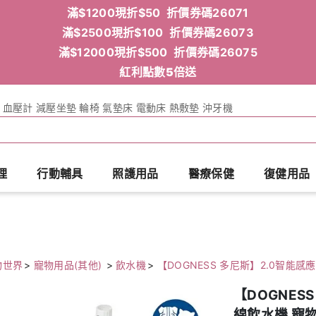
滿$1200現折$50 折價券碼26071
滿$2500現折$100 折價券碼26073
滿$12000現折$500 折價券碼26075
紅利點數5倍送
血壓計
減壓坐墊
輪椅
氣墊床
電動床
熱敷墊
沖牙機
理
行動輔具
照護用品
醫療保健
復健用品
物世界
>
寵物用品(其他)
>
飲水機
>
【DOGNESS 多尼斯】2.0智能感
【DOGNES
線飲水機 寵物