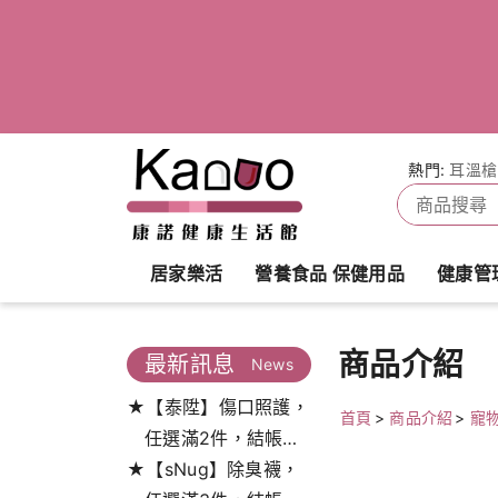
熱門:
耳溫槍
居家樂活
營養食品 保健用品
健康管
商品介紹
最新訊息
News
★【泰陞】傷口照護，
首頁
>
商品介紹
>
寵
任選滿2件，結帳打
★【sNug】除臭襪，
9.5折!