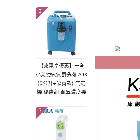
2
【來電享優惠】十全
小天使氧氣製造機 AⅡX
(5公升+噴霧款) 氧氣
機 優惠組 血氧濃度機
3