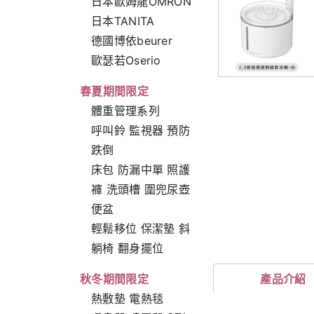
日本歐姆龍OMRON
日本TANITA
德國博依beurer
歐瑟若Oserio
春夏期間限定
體重管理系列
呼叫鈴 監視器 預防
跌倒
床包 防漏中單 照護
褲 洗頭槽 圍兜尿壺
便盆
輕鬆移位 保潔墊 斜
躺椅 翻身擺位
產品介紹
秋冬期間限定
熱敷墊 電熱毯