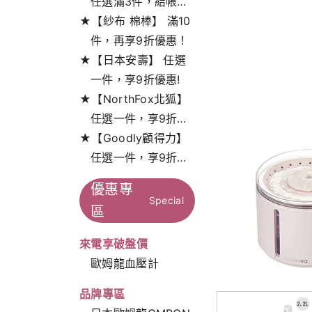
任選滿3件，結帳打
★【紗布 棉棒】 滿10
9折!
件，再享9折優惠！
★【日本安壽】 任選
一件，享9折優惠!
★【NorthFox北狐】
任選一件，享9折特
★【Goodly顧得力】
惠！
任選一件，享9折特
惠！
優惠專
Special
區
來電享破盤價
歐姆龍血壓計
品牌專區