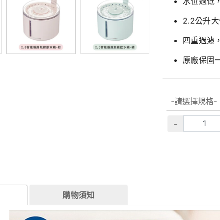
水位過低
2.2公升
四重過濾
原廠保固
-
購物須知