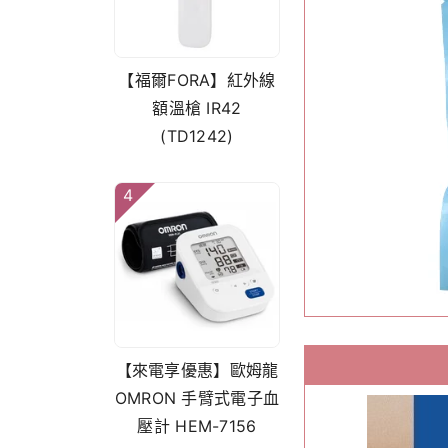
【福爾FORA】紅外線
額溫槍 IR42
(TD1242)
4
【來電享優惠】歐姆龍
OMRON 手臂式電子血
壓計 HEM-7156