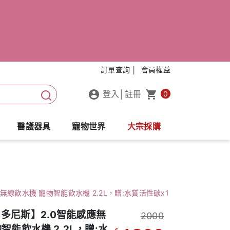
訂單查詢 │
會員權益
登入
│
註冊
0
醫護器具
寵物世界
大宗採購
應無線飲水機 寵物智能飲水機 2.2L，贈:水質活性碳x1
S 多尼斯】2.0智能感應無
2000
智能飲水機 2.2L，贈:水