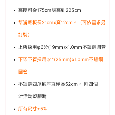
高度可從175cm調高到225cm
幫浦底板長21cmx寬12cm。（可依需求另
訂製）
上架採用φ6分(19mm)x1.0mm不鏽鋼圓管
下架下管採用φ1"(25mm)x1.0mm不鏽鋼
圓管
不鏽鋼四爪底座直徑長52cm， 附四個
2"活動塑膠輪
所有尺寸±5%