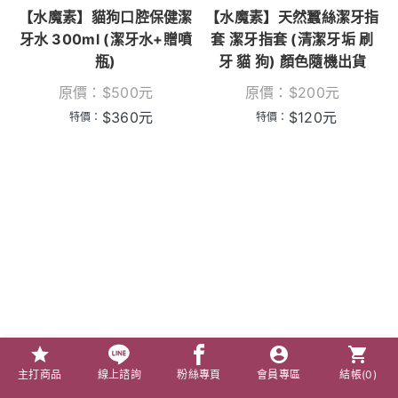
【水魔素】貓狗口腔保健潔
【水魔素】天然蠶絲潔牙指
牙水 300ml (潔牙水+贈噴
套 潔牙指套 (清潔牙垢 刷
瓶)
牙 貓 狗) 顏色隨機出貨
原價：
$
500
元
原價：
$
200
元
$
360
元
$
120
元
特價：
特價：
主打商品
線上諮詢
粉絲專頁
會員專區
結帳(
0
)