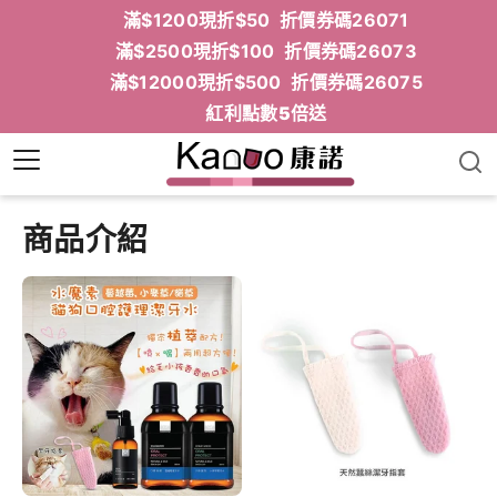
滿$1200現折$50 折價券碼26071
滿$2500現折$100 折價券碼26073
滿$12000現折$500 折價券碼26075
紅利點數5倍送
商品介紹