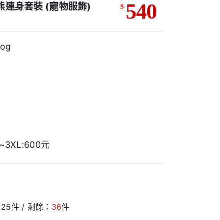
540
小熊連身套裝 (寵物服飾)
$
og
~3XL:600元
：
25
件 / 剩餘：
36
件