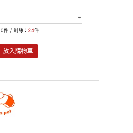
：
0
件 / 剩餘：
24
件
放入購物車