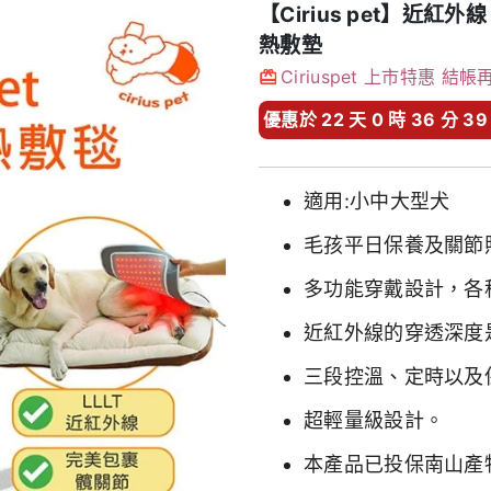
【Cirius pet】近紅
熱敷墊
Ciriuspet 上市特惠 結帳
優惠於 22 天 0 時 36 分 3
適用:小中大型犬
毛孩平日保養及關節
多功能穿戴設計，各
近紅外線的穿透深度
三段控溫、定時以及
超輕量級設計。
本產品已投保南山產物