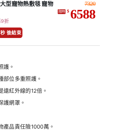
7320
外線 大型寵物熱敷毯 寵物
6588
$
限時
再9折
7 秒 後結束
照護。
種部位多重照護。
是遠紅外線的12倍。
保護網罩。
產品責任險1000萬。