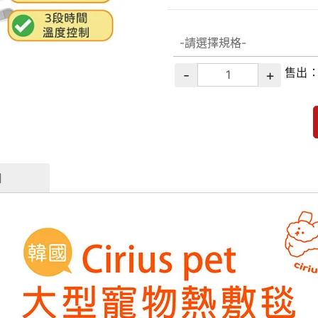
售出
-
+
知