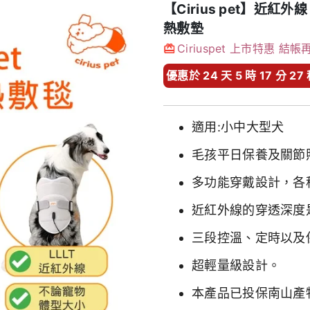
【Cirius pet】近紅外
熱敷墊
Ciriuspet 上市特惠 結帳
優惠於 24 天 5 時 17 分 2
適用:小中大型犬
毛孩平日保養及關節
多功能穿戴設計，各
近紅外線的穿透深度
三段控溫、定時以及
超輕量級設計。
本產品已投保南山產物