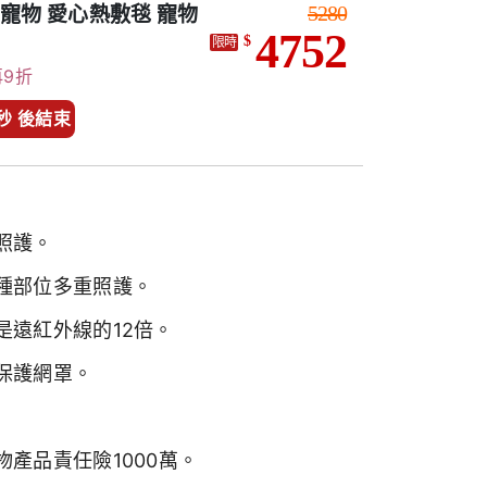
5280
線 寵物 愛心熱敷毯 寵物
4752
$
限時
再9折
5 秒 後結束
照護。
種部位多重照護。
是遠紅外線的12倍。
保護網罩。
產品責任險1000萬。