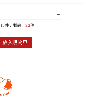
：
15
件 / 剩餘：
23
件
放入購物車