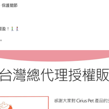
，保護關節
♂️🚶‍♀️
。