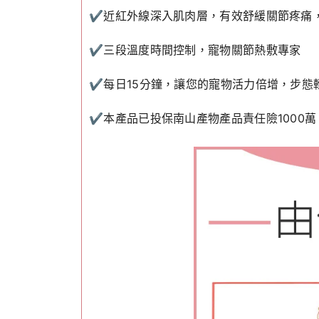
✔️近紅外線深入肌肉層，有效舒緩關節疼痛
✔️三段溫度時間控制，寵物關節熱敷專家
✔️每日15分鐘，讓您的寵物活力倍增，步態輕盈！🚶‍
✔️本產品已投保南山產物產品責任險1000萬