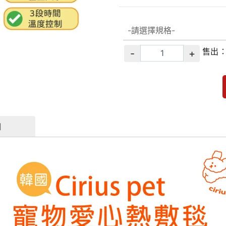
售出
-
+
知