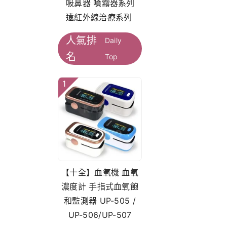
吸鼻器 噴霧器系列
遠紅外線治療系列
人氣排
Daily
名
Top
1
【十全】血氧機 血氧
濃度計 手指式血氧飽
和監測器 UP-505 /
UP-506/UP-507