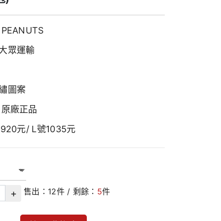
PEANUTS
大眾運輸
繡圖案
 原廠正品
920元/ L號1035元
售出：
12
件 / 剩餘：
5
件
+