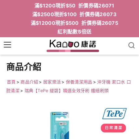
滿$1200現折$50 折價券碼26071
滿$2500現折$100 折價券碼26073
滿$12000現折$500 折價券碼26075
紅利點數5倍送
商品介紹
首頁
>
商品介紹
>
居家樂活
>
保養清潔用品
>
沖牙機 漱口水 口
腔清潔
>
瑞典【TePe 緹碧】精選全效牙刷 纖細刷頭