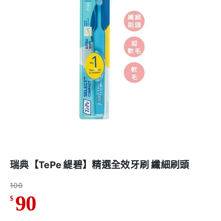
瑞典【TePe 緹碧】精選全效牙刷 纖細刷頭
100
90
$