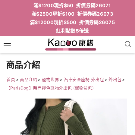
滿$1200現折$50 折價券碼26071
滿$2500現折$100 折價券碼26073
滿$12000現折$500 折價券碼26075
紅利點數5倍送
商品介紹
首頁
>
商品介紹
>
寵物世界
>
汽車安全座椅 外出包
>
外出包
>
【ParisDog】時尚撞色寵物外出包 (寵物背包)