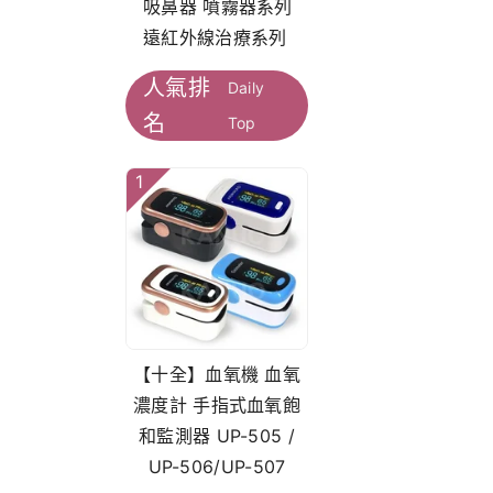
吸鼻器 噴霧器系列
遠紅外線治療系列
人氣排
Daily
名
Top
1
【十全】血氧機 血氧
濃度計 手指式血氧飽
和監測器 UP-505 /
UP-506/UP-507