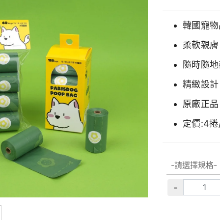
韓國寵物品
柔軟親膚
隨時隨地
精緻設計
原廠正品
定價:4捲
-