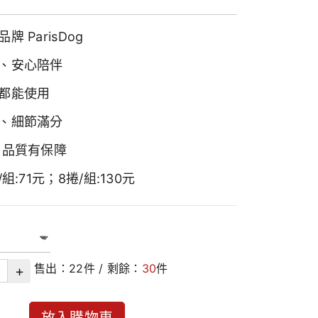
牌 ParisDog
、安心陪伴
都能使用
、細節滿分
 品質有保障
/組:71元；8捲/組:130元
售出：
22
件 / 剩餘：
30
件
+
放入購物車