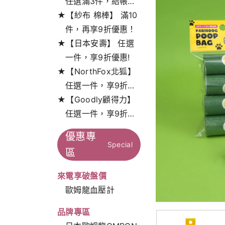
任選滿3件，結帳打
★【紗布 棉棒】 滿10
9折!
件，再享9折優惠！
★【日本安壽】 任選
一件，享9折優惠!
★【NorthFox北狐】
任選一件，享9折特
★【Goodly顧得力】
惠！
任選一件，享9折特
惠！
優惠專
Special
區
來電享破盤價
歐姆龍血壓計
品牌專區