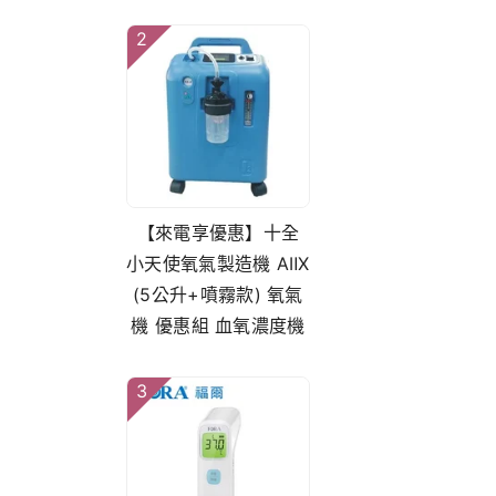
2
【來電享優惠】十全
小天使氧氣製造機 AⅡX
(5公升+噴霧款) 氧氣
機 優惠組 血氧濃度機
3