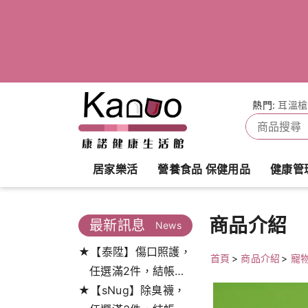
熱門:
耳溫槍
居家樂活
營養食品 保健用品
健康管
商品介紹
最新訊息
News
★【泰陞】傷口照護，
首頁
>
商品介紹
>
寵
任選滿2件，結帳打
★【sNug】除臭襪，
9.5折!