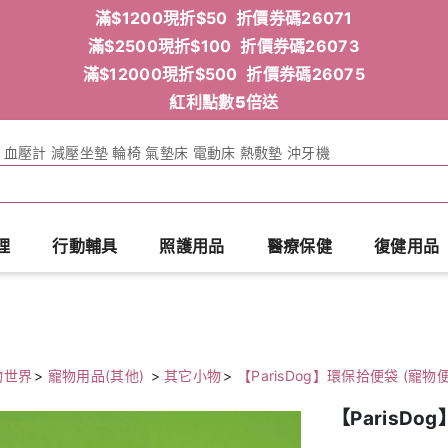
滿$1200現折$50 折價券碼26071
滿$2500現折$100 折價券碼26073
滿$12000現折$500 折價券碼26075
紅利點數5倍送
血壓計
減壓坐墊
輪椅
氣墊床
電動床
熱敷墊
沖牙機
理
行動輔具
照護用品
醫療保健
復健用品
物世界
>
寵物用品(其他)
>
其它小物
>
【ParisDog】環保拾便袋 (寵物
【ParisD