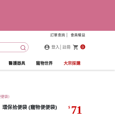
訂單查詢 │
會員權益
登入
│
註冊
0
醫護器具
寵物世界
大宗採購
便便袋)
71
og】環保拾便袋 (寵物便便袋)
$