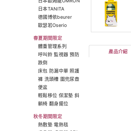
日本歐姆龍OMRON
日本TANITA
德國博依beurer
歐瑟若Oserio
春夏期間限定
體重管理系列
產品介紹
呼叫鈴 監視器 預防
跌倒
床包 防漏中單 照護
褲 洗頭槽 圍兜尿壺
便盆
輕鬆移位 保潔墊 斜
躺椅 翻身擺位
秋冬期間限定
熱敷墊 電熱毯