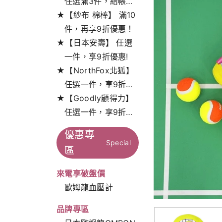
任選滿3件，結帳打
★【紗布 棉棒】 滿10
9折!
件，再享9折優惠！
★【日本安壽】 任選
一件，享9折優惠!
★【NorthFox北狐】
任選一件，享9折特
★【Goodly顧得力】
惠！
任選一件，享9折特
惠！
優惠專
Special
區
來電享破盤價
歐姆龍血壓計
品牌專區