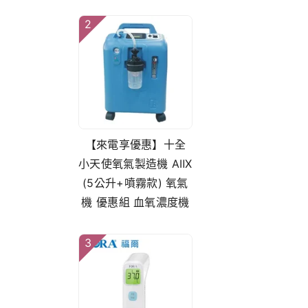
2
【來電享優惠】十全
小天使氧氣製造機 AⅡX
(5公升+噴霧款) 氧氣
機 優惠組 血氧濃度機
3