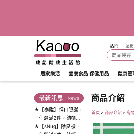
熱門:
耳溫槍
居家樂活
營養食品 保健用品
健康管
商品介紹
最新訊息
News
★【泰陞】傷口照護，
首頁
>
商品介紹
>
寵
任選滿2件，結帳打
★【sNug】除臭襪，
9.5折!