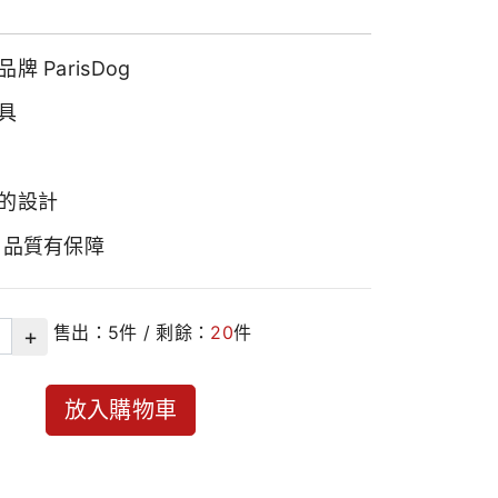
牌 ParisDog
具
的設計
 品質有保障
售出：
5
件 / 剩餘：
20
件
+
放入購物車