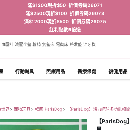
滿$1200現折$50 折價券碼26071
滿$2500現折$100 折價券碼26073
滿$12000現折$500 折價券碼26075
紅利點數5倍送
血壓計
減壓坐墊
輪椅
氣墊床
電動床
熱敷墊
沖牙機
理
行動輔具
照護用品
醫療保健
復健用品
物世界
>
寵物玩具
>
韓國 ParisDog
>
【ParisDog】活力網球多功能嗅
【ParisD
具