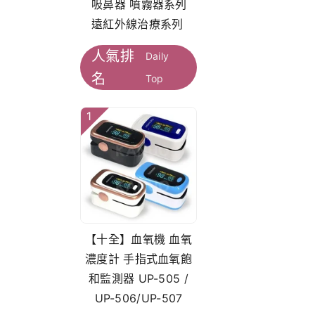
吸鼻器 噴霧器系列
遠紅外線治療系列
人氣排
Daily
名
Top
1
【十全】血氧機 血氧
濃度計 手指式血氧飽
和監測器 UP-505 /
UP-506/UP-507