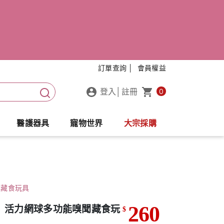
訂單查詢 │
會員權益
登入
│
註冊
0
醫護器具
寵物世界
大宗採購
聞藏食玩具
260
og】活力網球多功能嗅聞藏食玩
$