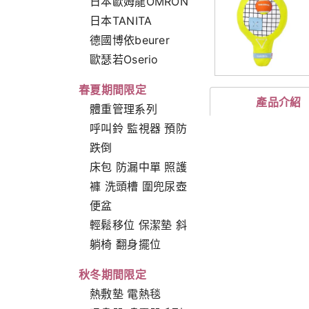
日本歐姆龍OMRON
日本TANITA
德國博依beurer
歐瑟若Oserio
春夏期間限定
產品介紹
體重管理系列
呼叫鈴 監視器 預防
跌倒
床包 防漏中單 照護
褲 洗頭槽 圍兜尿壺
便盆
輕鬆移位 保潔墊 斜
躺椅 翻身擺位
秋冬期間限定
熱敷墊 電熱毯