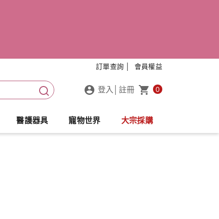
訂單查詢 │
會員權益
登入
│
註冊
0
醫護器具
寵物世界
大宗採購