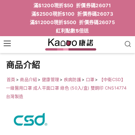
滿$1200現折$50 折價券碼26071
滿$2500現折$100 折價券碼26073
滿$12000現折$500 折價券碼26075
紅利點數5倍送
商品介紹
首頁
>
商品介紹
>
健康管理
>
疾病防護
>
口罩
>
【中衛CSD】
一級醫用口罩 成人平面口罩 綠色 (50入/盒) 雙鋼印 CNS14774
台灣製造