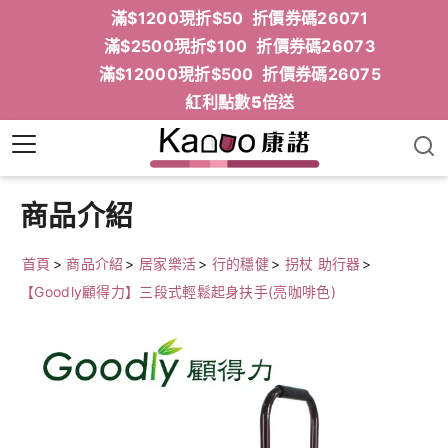
滿$1200現折$50 折價券碼26071
滿$2500現折$100 折價券碼26073
滿$12000現折$500 折價券碼26075
紅利點數5倍送
商品介紹
首頁
>
商品介紹
>
居家樂活
>
行的穩健
>
拐杖 助行器
>
【Goodly顧得力】三段式輕鬆起身扶手(亮咖啡色)