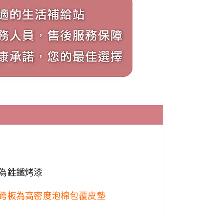
為鉎鐵烤漆
跨板為高密度泡棉包覆皮墊