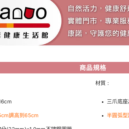
商品規格
材質 :
16cm
三爪底座
cm調高到65cm
半圓弧型