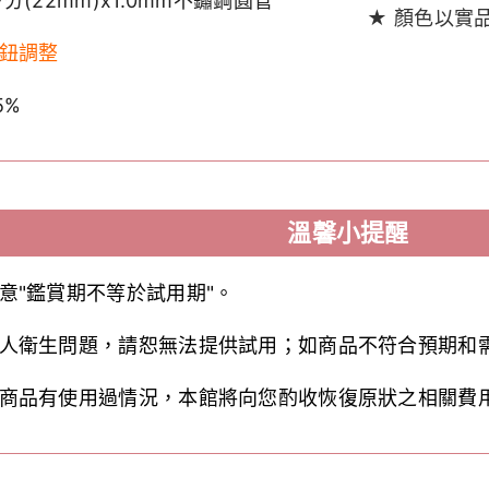
分(22mm)x1.0mm不鏽鋼圓管
★ 顏色以實
鈕調整
5%
溫馨小提醒
意"鑑賞期不等於試用期"。
人衛生問題，請恕無法提供試用；如商品不符合預期和
商品有使用過情況，本館將向您酌收恢復原狀之相關費用