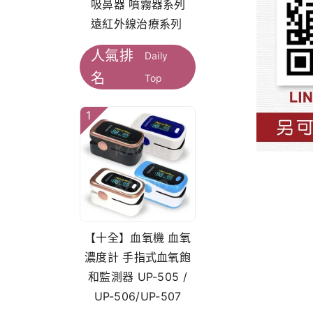
吸鼻器 噴霧器系列
遠紅外線治療系列
人氣排
Daily
名
Top
1
【十全】血氧機 血氧
濃度計 手指式血氧飽
和監測器 UP-505 /
UP-506/UP-507