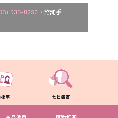
03) 535-8250
，諮詢手
員獨享
七日鑑賞