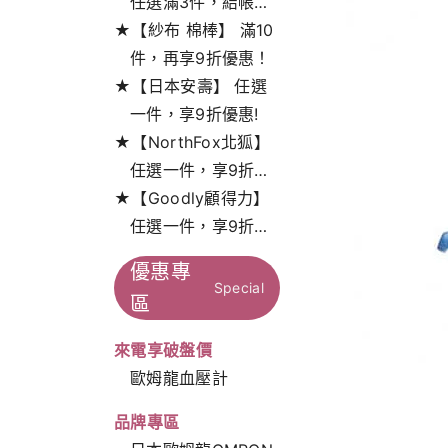
任選滿3件，結帳打
★【紗布 棉棒】 滿10
9折!
件，再享9折優惠！
★【日本安壽】 任選
一件，享9折優惠!
★【NorthFox北狐】
任選一件，享9折特
★【Goodly顧得力】
惠！
任選一件，享9折特
惠！
優惠專
Special
區
來電享破盤價
歐姆龍血壓計
品牌專區