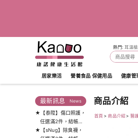
熱門:
耳溫槍
居家樂活
營養食品 保健用品
健康管
商品介紹
最新訊息
News
★【泰陞】傷口照護，
首頁
>
商品介紹
>
醫
任選滿2件，結帳打
★【sNug】除臭襪，
9.5折!