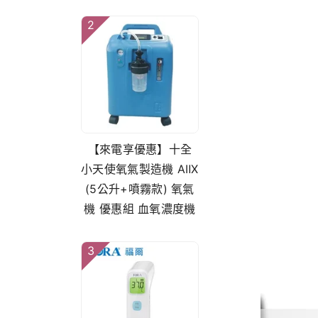
2
【來電享優惠】十全
小天使氧氣製造機 AⅡX
(5公升+噴霧款) 氧氣
機 優惠組 血氧濃度機
3