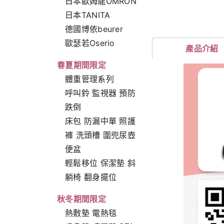
日本歐姆龍OMRON
日本TANITA
德國博依beurer
歐瑟若Oserio
產品介紹
春夏期間限定
體重管理系列
呼叫鈴 監視器 預防
跌倒
床包 防漏中單 照護
褲 洗頭槽 圍兜尿壺
便盆
輕鬆移位 保潔墊 斜
躺椅 翻身擺位
秋冬期間限定
熱敷墊 電熱毯