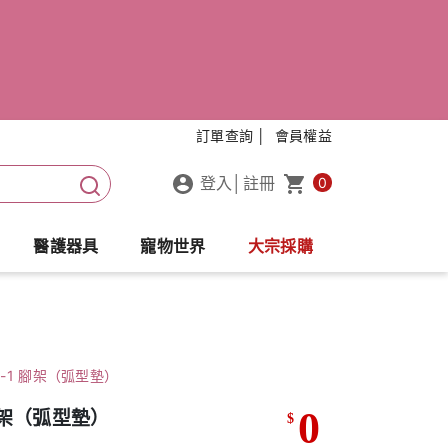
訂單查詢 │
會員權益
登入
│
註冊
0
醫護器具
寵物世界
大宗採購
0-1 腳架（弧型墊）
0
 腳架（弧型墊）
$