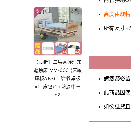
內管採用φ7
5
高度由旋轉
所有尺寸±
【立新】三馬達護理床
電動床 MM-333 (床頭
尾板ABS)，贈:餐桌板
請您務必留
x1+床包x2+防漏中單
此商品因個
x2
如欲退貨且