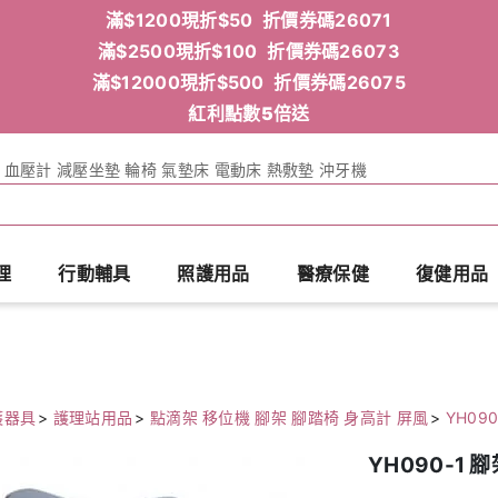
滿$1200現折$50 折價券碼26071
滿$2500現折$100 折價券碼26073
滿$12000現折$500 折價券碼26075
紅利點數5倍送
血壓計
減壓坐墊
輪椅
氣墊床
電動床
熱敷墊
沖牙機
理
行動輔具
照護用品
醫療保健
復健用品
護器具
>
護理站用品
>
點滴架 移位機 腳架 腳踏椅 身高計 屏風
>
YH09
YH090-1