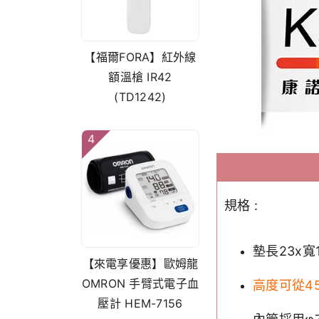
【福爾FORA】紅外線
額溫槍 IR42
(TD1242)
4
規格 :
墊長23x寬
【來電享優惠】歐姆龍
OMRON 手臂式電子血
高度可從45
壓計 HEM-7156