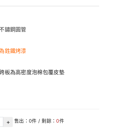
不鏽鋼圓管
為鉎鐵烤漆
跨板為高密度泡棉包覆皮墊
售出：
0
件 / 剩餘：
0
件
+