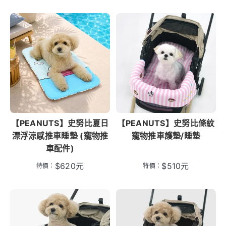
【PEANUTS】史努比夏日
【PEANUTS】史努比條紋
漂浮涼感推車睡墊 (寵物推
寵物推車護墊/睡墊
車配件)
$
620
元
$
510
元
特價：
特價：