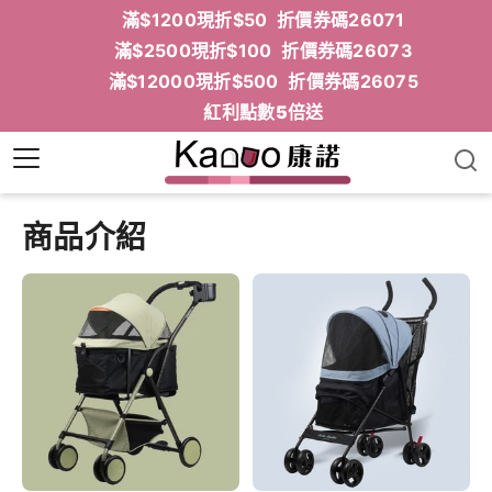
滿$1200現折$50 折價券碼26071
滿$2500現折$100 折價券碼26073
滿$12000現折$500 折價券碼26075
紅利點數5倍送
商品介紹