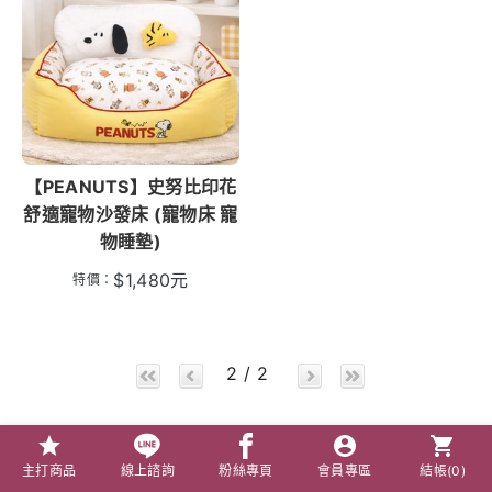
【PEANUTS】史努比印花
舒適寵物沙發床 (寵物床 寵
物睡墊)
$
1,480
元
特價：
2 / 2
主打商品
線上諮詢
粉絲專頁
會員專區
結帳(
0
)