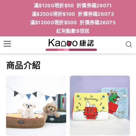
滿$1200現折$50 折價券碼26071
滿$2500現折$100 折價券碼26073
滿$12000現折$500 折價券碼26075
紅利點數5倍送
商品介紹