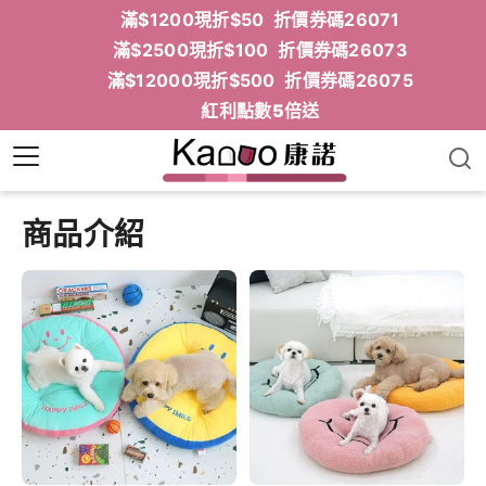
滿$1200現折$50 折價券碼26071
滿$2500現折$100 折價券碼26073
滿$12000現折$500 折價券碼26075
紅利點數5倍送
商品介紹