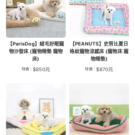
【ParisDog】絨毛好眠寵
【PEANUTS】史努比夏日
物沙發床 (寵物睡墊 寵物
格紋寵物涼感床 (寵物床 寵
床)
物睡墊)
$
850
元
$
870
元
特價：
特價：