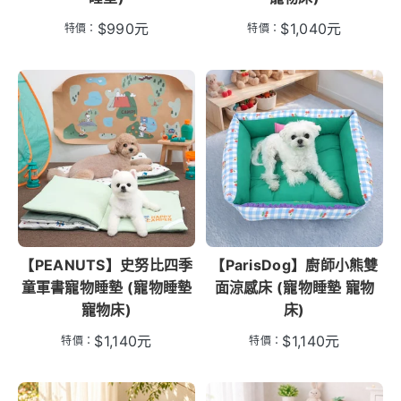
$
990
元
$
1,040
元
特價：
特價：
【PEANUTS】史努比四季
【ParisDog】廚師小熊雙
童軍書寵物睡墊 (寵物睡墊
面涼感床 (寵物睡墊 寵物
寵物床)
床)
$
1,140
元
$
1,140
元
特價：
特價：