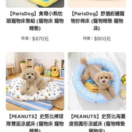
【ParisDog】貪睡小熊枕
【ParisDog】舒適絎縫寵
頭寵物床墊組 (寵物床 寵物
物好棉床 (寵物睡墊 寵物
睡墊)
床)
$
870
元
$
900
元
特價：
特價：
【PEANUTS】史努比棒球
【PEANUTS】史努比海灘
隊雙面涼感床 (寵物床 寵物
度假圓形涼感床 (寵物睡墊
睡墊)
寵物床)