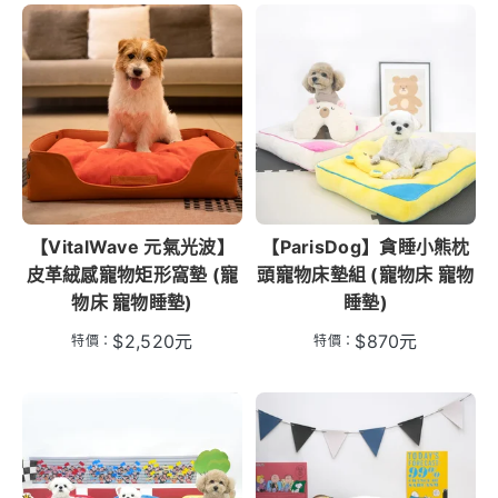
【VitalWave 元氣光波】
【ParisDog】貪睡小熊枕
皮革絨感寵物矩形窩墊 (寵
頭寵物床墊組 (寵物床 寵物
物床 寵物睡墊)
睡墊)
$
2,520
元
$
870
元
特價：
特價：