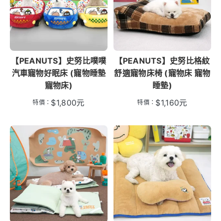
【PEANUTS】史努比噗噗
【PEANUTS】史努比格紋
汽車寵物好眠床 (寵物睡墊
舒適寵物床椅 (寵物床 寵物
寵物床)
睡墊)
$
1,800
元
$
1,160
元
特價：
特價：