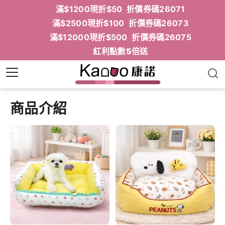
滿$1200現折$50 折價券碼26071
滿$2500現折$100 折價券碼26073
滿$12000現折$500 折價券碼26075
紅利點數5倍送
商品介紹