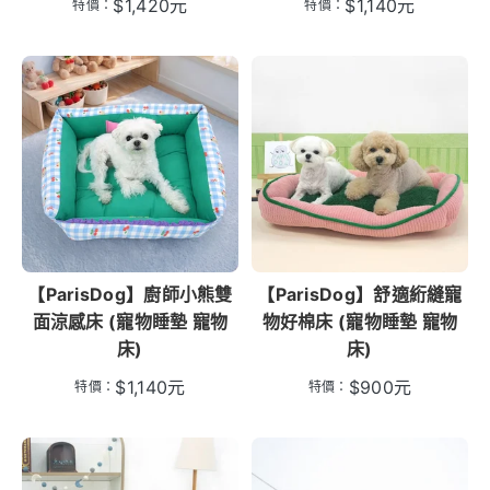
$
1,420
元
$
1,140
元
特價：
特價：
【ParisDog】廚師小熊雙
【ParisDog】舒適絎縫寵
面涼感床 (寵物睡墊 寵物
物好棉床 (寵物睡墊 寵物
床)
床)
$
1,140
元
$
900
元
特價：
特價：