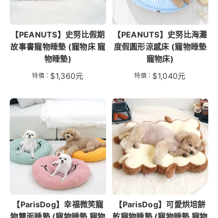
【PEANUTS】史努比假期
【PEANUTS】史努比海灘
故事書寵物睡墊 (寵物床 寵
度假圓形涼感床 (寵物睡墊
物睡墊)
寵物床)
$
1,360
元
$
1,040
元
特價：
特價：
【ParisDog】幸福微笑寵
【ParisDog】可愛烘培餅
物雙面睡墊 (寵物睡墊 寵物
乾寵物睡墊 (寵物睡墊 寵物