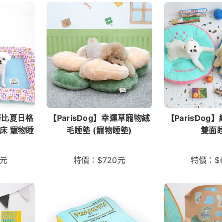
努比夏日格
【ParisDog】幸運草寵物絨
【ParisDo
床 寵物睡
毛睡墊 (寵物睡墊)
雙面
元
特價：
$
720
元
特價：
$