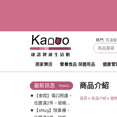
熱門:
耳溫槍
居家樂活
營養食品 保健用品
健康管
商品介紹
最新訊息
News
★【泰陞】傷口照護，
首頁
>
商品介紹
>
寵
任選滿2件，結帳打
★【sNug】除臭襪，
9.5折!