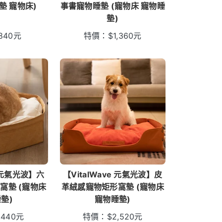
墊 寵物床)
事書寵物睡墊 (寵物床 寵物睡
墊)
840
元
特價：
$
1,360
元
e 元氣光波】六
【VitalWave 元氣光波】皮
窩墊 (寵物床
革絨感寵物矩形窩墊 (寵物床
墊)
寵物睡墊)
,440
元
特價：
$
2,520
元