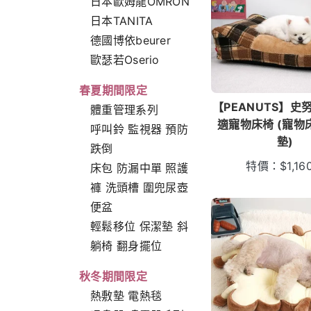
日本歐姆龍OMRON
日本TANITA
德國博依beurer
歐瑟若Oserio
春夏期間限定
【PEANUTS】史
體重管理系列
適寵物床椅 (寵物
呼叫鈴 監視器 預防
墊)
跌倒
特價：
$
1,16
床包 防漏中單 照護
褲 洗頭槽 圍兜尿壺
便盆
輕鬆移位 保潔墊 斜
躺椅 翻身擺位
秋冬期間限定
熱敷墊 電熱毯