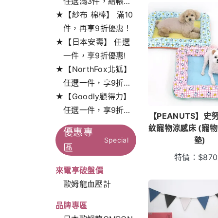
任選滿3件，結帳打
★【紗布 棉棒】 滿10
9折!
件，再享9折優惠！
★【日本安壽】 任選
一件，享9折優惠!
★【NorthFox北狐】
任選一件，享9折特
★【Goodly顧得力】
惠！
任選一件，享9折特
【PEANUTS】史
惠！
紋寵物涼感床 (寵物
優惠專
墊)
Special
區
特價：
$
870
來電享破盤價
歐姆龍血壓計
品牌專區