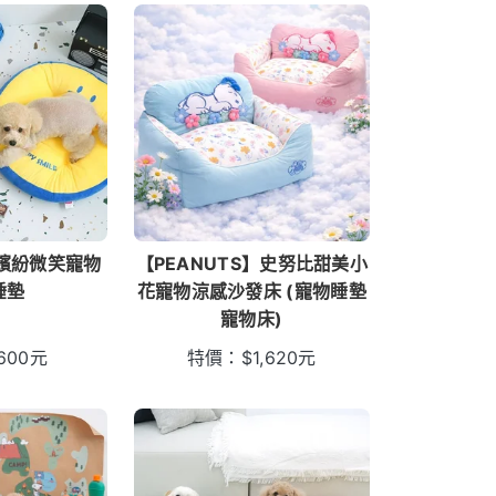
g】繽紛微笑寵物
【PEANUTS】史努比甜美小
睡墊
花寵物涼感沙發床 (寵物睡墊
寵物床)
600
元
特價：
$
1,620
元