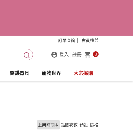
訂單查詢 │
會員權益
登入
│
註冊
0
醫護器具
寵物世界
大宗採購
上架時間↓
點閱次數
預設
價格