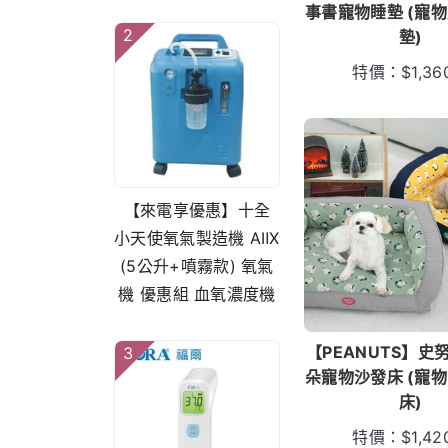
事書寵物睡墊 (寵物
2
墊)
特價：
$
1,36
【來電享優惠】十全
小天使氧氣製造機 AⅡX
(5公升+噴霧款) 氧氣
機 優惠組 血氧濃度機
【PEANUTS】史
3
朵寵物沙發床 (寵物
床)
特價：
$
1,42