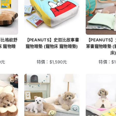
努比格紋舒
【PEANUTS】史奴比故事書
【PEANUTS
床 寵物睡
寵物睡墊 (寵物床 寵物睡墊)
軍書寵物睡墊 (
床
0
元
特價：
$
1,590
元
特價：
$
1