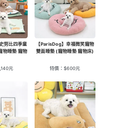
】史努比四季童
【ParisDog】幸福微笑寵物
寵物睡墊 寵物
雙面睡墊 (寵物睡墊 寵物床)
)
,140
元
特價：
$
600
元