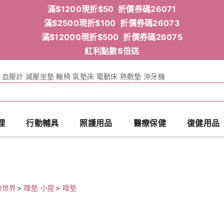
滿$1200現折$50 折價券碼26071
滿$2500現折$100 折價券碼26073
滿$12000現折$500 折價券碼26075
紅利點數5倍送
血壓計
減壓坐墊
輪椅
氣墊床
電動床
熱敷墊
沖牙機
理
行動輔具
照護用品
醫療保健
復健用品
物世界
>
睡墊 小屋
>
睡墊