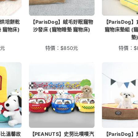
可愛烘培餅乾
【ParisDog】絨毛好眠寵物
【ParisDo
 寵物床)
沙發床 (寵物睡墊 寵物床)
寵物床墊組 (
墊
元
特價：
$
850
元
特價：
$
努比溫馨故
【PEANUTS】史努比噗噗汽
【ParisDo