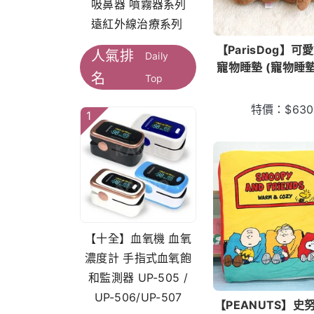
吸鼻器 噴霧器系列
遠紅外線治療系列
【ParisDog】
人氣排
Daily
寵物睡墊 (寵物睡墊
名
Top
特價：
$
630
1
【十全】血氧機 血氧
濃度計 手指式血氧飽
和監測器 UP-505 /
UP-506/UP-507
【PEANUTS】史