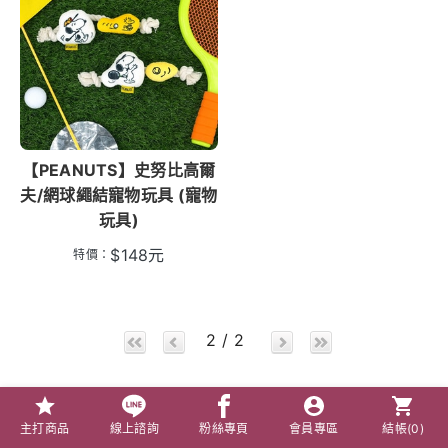
【PEANUTS】史努比高爾
夫/網球繩結寵物玩具 (寵物
玩具)
$
148
元
特價：
2 / 2
主打商品
線上諮詢
粉絲專頁
會員專區
結帳(
0
)