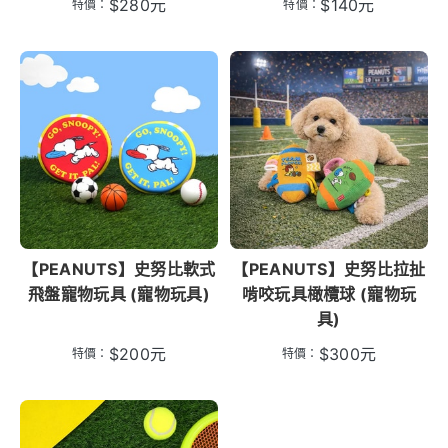
$
280
元
$
140
元
特價：
特價：
【PEANUTS】史努比軟式
【PEANUTS】史努比拉扯
飛盤寵物玩具 (寵物玩具)
啃咬玩具橄欖球 (寵物玩
具)
$
200
元
$
300
元
特價：
特價：