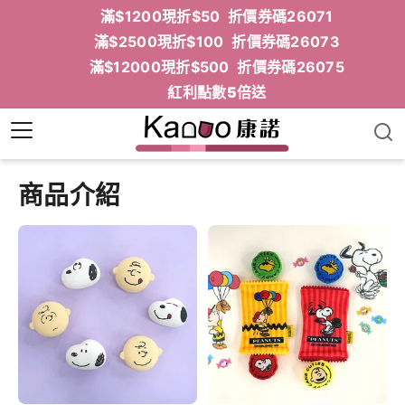
滿$1200現折$50 折價券碼26071
滿$2500現折$100 折價券碼26073
滿$12000現折$500 折價券碼26075
紅利點數5倍送
商品介紹