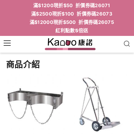
滿$1200現折$50 折價券碼26071
滿$2500現折$100 折價券碼26073
滿$12000現折$500 折價券碼26075
紅利點數5倍送
商品介紹