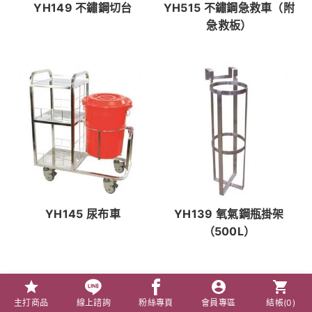
YH149 不鏽鋼切台
YH515 不鏽鋼急救車（附
急救板）
YH145 尿布車
YH139 氧氣鋼瓶掛架
（500L）
主打商品
線上諮詢
粉絲專頁
會員專區
結帳(
0
)