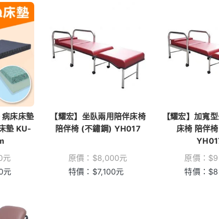
 病床床墊
【耀宏】坐臥兩用陪伴床椅
【耀宏】加寬型
墊 KU-
陪伴椅 (不鏽鋼) YH017
床椅 陪伴椅
m
YH01
0
元
原價：
$
8,000
元
原價：
$
9
0
元
特價：
$
7,100
元
特價：
$
8