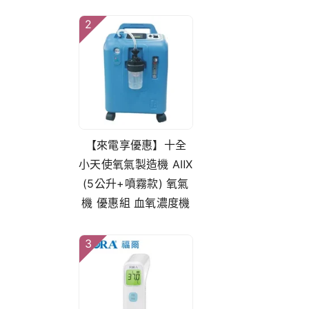
2
【來電享優惠】十全
小天使氧氣製造機 AⅡX
(5公升+噴霧款) 氧氣
機 優惠組 血氧濃度機
3