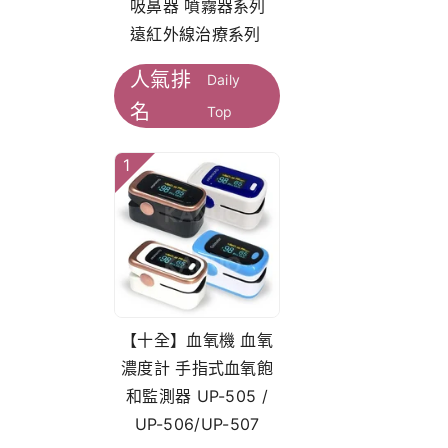
吸鼻器 噴霧器系列
遠紅外線治療系列
人氣排
Daily
名
Top
1
【十全】血氧機 血氧
濃度計 手指式血氧飽
和監測器 UP-505 /
UP-506/UP-507