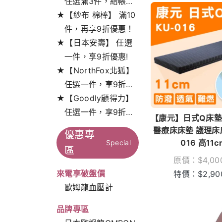
任選滿3件，結帳打
★【紗布 棉棒】 滿10
9折!
件，再享9折優惠！
★【日本安壽】 任選
一件，享9折優惠!
★【NorthFox北狐】
任選一件，享9折特
★【Goodly顧得力】
惠！
任選一件，享9折特
【康元】日式Q床墊
惠！
醫療床床墊 護理床床
優惠專
016 高11c
Special
區
原價：
$
4,00
來電享破盤價
特價：
$
2,90
歐姆龍血壓計
品牌專區