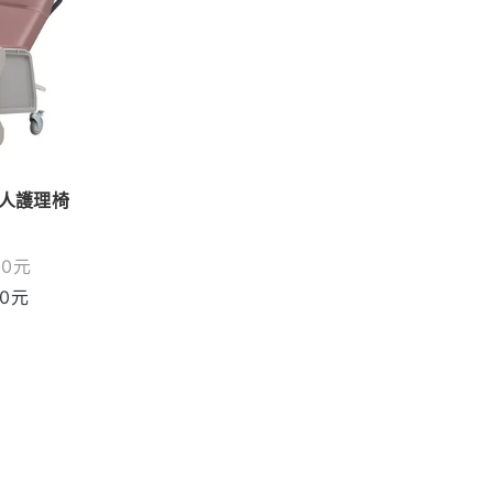
老人護理椅
00
元
00
元