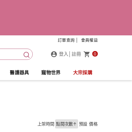
訂單查詢 │
會員權益
登入
│
註冊
0
醫護器具
寵物世界
大宗採購
上架時間
點閱次數↑
預設
價格