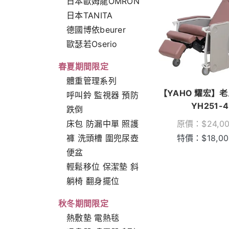
日本歐姆龍OMRON
日本TANITA
德國博依beurer
歐瑟若Oserio
春夏期間限定
體重管理系列
【YAHO 耀宏】
呼叫鈴 監視器 預防
YH251-4
跌倒
床包 防漏中單 照護
原價：
$
24,0
褲 洗頭槽 圍兜尿壺
特價：
$
18,0
便盆
輕鬆移位 保潔墊 斜
躺椅 翻身擺位
秋冬期間限定
熱敷墊 電熱毯