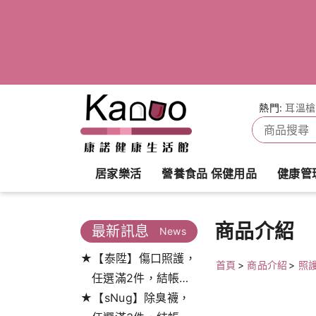
熱門:
耳溫槍
居家樂活
營養食品 保健用品
健康管
商品介紹
最新訊息
News
★【泰陞】傷口照護，
首頁
>
商品介紹
>
照
任選滿2件，結帳打
★【sNug】除臭襪，
9.5折!