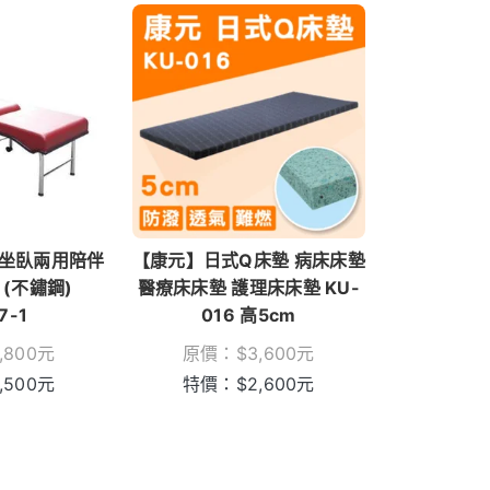
坐臥兩用陪伴
【康元】日式Q床墊 病床床墊
 (不鏽鋼)
醫療床床墊 護理床床墊 KU-
7-1
016 高5cm
,800
元
原價：
$
3,600
元
,500
元
特價：
$
2,600
元