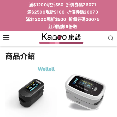
滿$1200現折$50 折價券碼26071
滿$2500現折$100 折價券碼26073
滿$12000現折$500 折價券碼26075
紅利點數5倍送
商品介紹