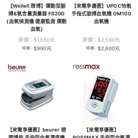
【Wellell 雃博】運動型脈
【來電享優惠】UPOC怡氧
搏&氧含量測量器 FS20D
手指式脈搏血氧機 OM100
(血氧偵測儀 健康監測 運動
血氧機
血氧)
原價：
$
1,880
元
原價：
$
3,580
元
$
990
元
$
2,600
元
特價：
特價：
【來電享優惠】beurer 德
【來電享優惠】
國博依 手指型血氧濃度機
ROSSMAX 手指型血氧濃