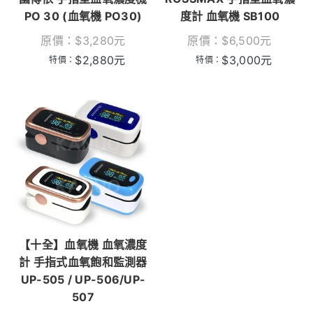
PO 30 (血氧機 PO30)
度計 血氧機 SB100
原價：
$
3,280
元
原價：
$
6,500
元
$
2,880
元
$
3,000
元
特價：
特價：
【十全】血氧機 血氧濃度
計 手指式血氧飽和監測器
UP-505 / UP-506/UP-
507